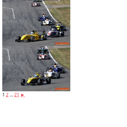
1
2
...
21
►