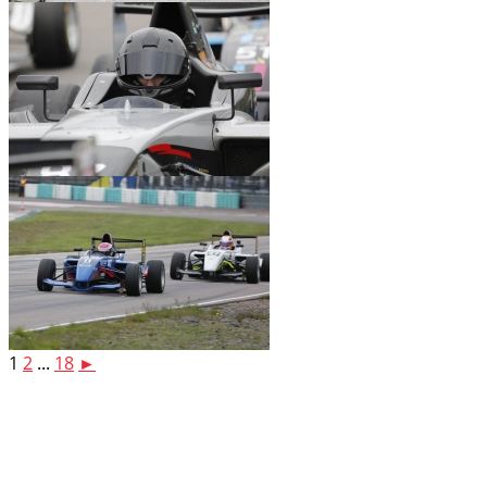
1
2
...
18
►