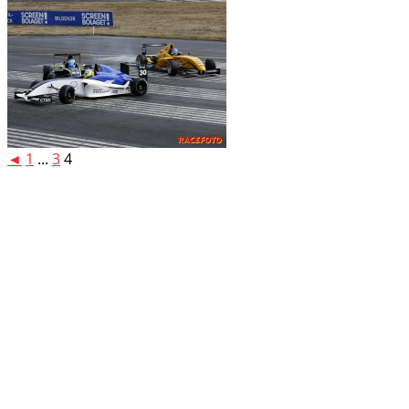
◄
1
...
3
4