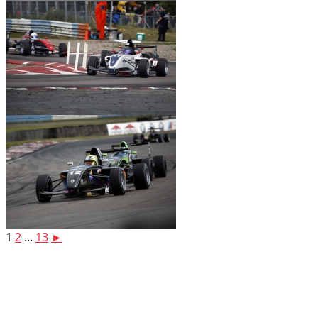
1
2
...
13
►