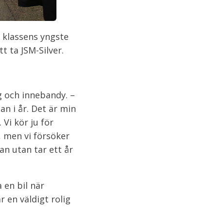
m klassens yngste
 ta JSM-Silver.
g och innebandy. –
n i år. Det är min
Vi kör ju för
, men vi försöker
an utan tar ett år
 en bil när
 en väldigt rolig