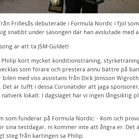
från Frillesås debuterade i Formula Nordic i fjol so
 sig snabbt under säsongen där han avslutade med att
song är att ta JSM-Guldet!
 Philip kört mycket konditionsträning, styrketränin
tvecklas som förare och prestera ännu bättre på bana
bilen med viss assistans från Dick Jönsson Wigroth. 
 Det är tufft i dessa Coronatider att jaga sponsorer
nätverk lokalt. I dagsläget har vi ingen långsiktig pl
 dem som funderar på Formula Nordic: - Kom och prova
 sina testdagar, ni kommer inte att ångra er. Det är
gt steg från kartingen sa Philip.