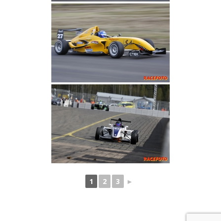
1
2
3
►