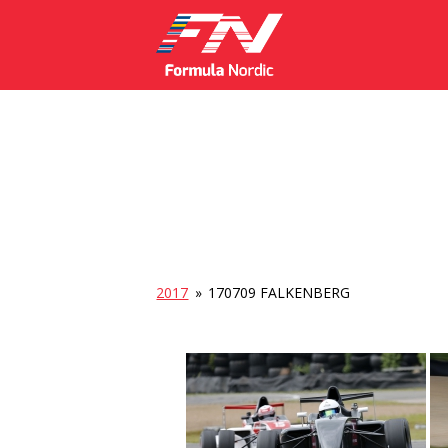
2017
»
170709 FALKENBERG