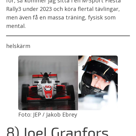
för, så kommer jag sitta i en M-Sport Fiesta
Rally3 under 2023 och köra flertal tävlingar,
men även få en massa träning, fysisk som
mental.
helskärm
Foto: JEP / Jakob Ebrey
8) Joel Granfors,