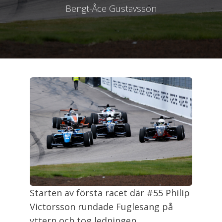
Bengt-Åce Gustavsson
Starten av första racet där #55 Philip
Victorsson rundade Fuglesang på
yttern och tog ledningen.