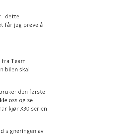
 i dette
t får jeg prøve å
l fra Team
 bilen skal
 bruker den første
kle oss og se
ar kjør X30-serien
d signeringen av