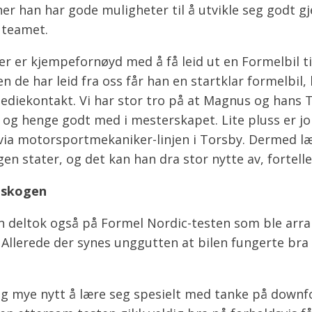
r han har gode muligheter til å utvikle seg godt 
 teamet.
 er kjempefornøyd med å få leid ut en Formelbil t
n de har leid fra oss får han en startklar formelbil,
ediekontakt. Vi har stor tro på at Magnus og hans T
 og henge godt med i mesterskapet. Lite pluss er jo 
s via motorsportmekaniker-linjen i Torsby. Dermed l
en stater, og det kan han dra stor nytte av, fortelle
dskogen
 deltok også på Formel Nordic-testen som ble arra
 Allerede der synes unggutten at bilen fungerte bra
elig mye nytt å lære seg spesielt med tanke på downf