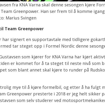
vsen fra KNA Varna skal denne sesongen kjøre Form
fra Team Greenpower. Han ser frem til å komme igan
to: Marius Svingen
 til Team Greenpower
har signert en supportavtale med tidligere gokar
rmed tar steget opp i Formel Nordic denne sesong
stavsen som kjører for KNA Varna har kjørt aktivt 
iden er kommet for å ta steget til neste nivå som b
pet som blant annet skal kjøre to runder på Rudsk
trolig mye til å kjøre formelbil, og etter å ha fulg
am Greenpower presterte i 2018 er jeg helt sikker på
Gustavsen som selv studerer ved motosportmekaniker