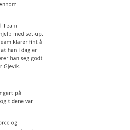
gjennom
il Team
 hjelp med set-up,
eam klarer fint å
at han i dag er
ærer han seg godt
r Gjevik.
ngert på
 og tidene var
orce og