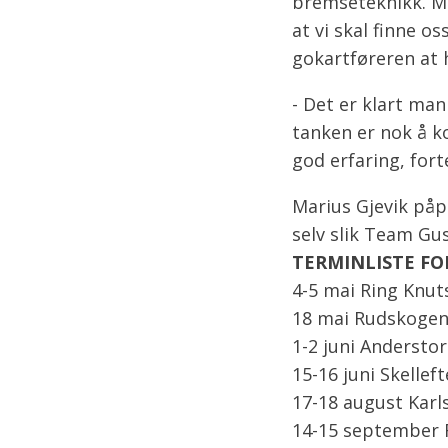
bremseteknikk. Me
at vi skal finne os
gokartføreren at h
- Det er klart man
tanken er nok å k
god erfaring, fort
Marius Gjevik påpe
selv slik Team Gus
TERMINLISTE FO
4-5 mai Ring Knuts
18 mai Rudskogen 
1-2 juni Anderstorp
15-16 juni Skelleft
17-18 august Karls
14-15 september R