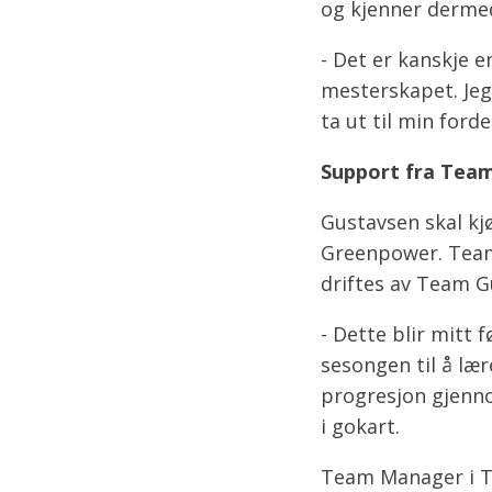
og kjenner dermed
- Det er kanskje 
mesterskapet. Jeg 
ta ut til min forde
Support fra Tea
Gustavsen skal kj
Greenpower. Team
driftes av Team G
- Dette blir mitt 
sesongen til å lær
progresjon gjenno
i gokart.
Team Manager i T