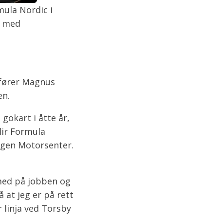
ula Nordic i
g med
tfører Magnus
en.
gokart i åtte år,
lir Formula
ogen Motorsenter.
t med på jobben og
 at jeg er på rett
 linja ved Torsby