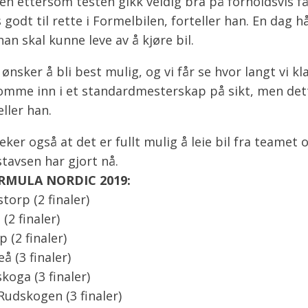
n ettersom testen gikk veldig bra på forholdsvis få
s godt til rette i Formelbilen, forteller han. En dag 
an skal kunne leve av å kjøre bil.
 ønsker å bli best mulig, og vi får se hvor langt vi k
omme inn i et standardmesterskap på sikt, men dett
eller han.
ker også at det er fullt mulig å leie bil fra teamet
tavsen har gjort nå.
RMULA NORDIC 2019:
torp (2 finaler)
(2 finaler)
 (2 finaler)
eå (3 finaler)
koga (3 finaler)
udskogen (3 finaler)