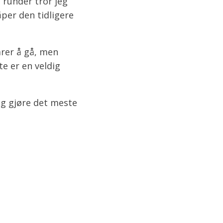
 runder tror jeg
håper den tidligere
larer å gå, men
e er en veldig
 og gjøre det meste