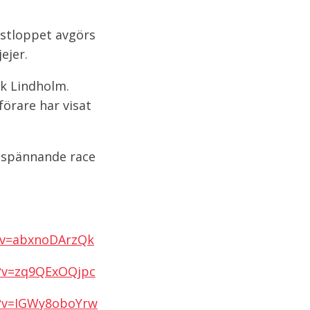
ustloppet avgörs
ejer.
k Lindholm.
förare har visat
e spännande race
?v=abxnoDArzQk
?v=zq9QExOQjpc
h?v=IGWy8oboYrw